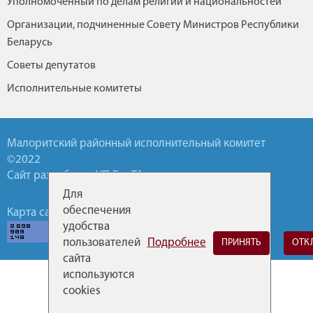
Уполномоченный по делам религий и национальностей
Организации, подчиненные Совету Министров Республики
Беларусь
Советы депутатов
Исполнительные комитеты
Малоритский районный исполнительный комитет
©2022
Сайт разработан УП БелТА
Для
обеспечения
Карта сайта
Обратная связь
Горячие линии
удобства
пользователей
Подробнее
ПРИНЯТЬ
ОТК
сайта
используются
cookies