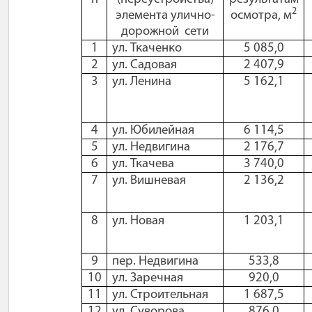
2
элемента улично-
осмотра, м
дорожной
сети
1
ул. Ткаченко
5 085,0
2
ул. Садовая
2 407,9
3
ул. Ленина
5 162,1
4
ул. Юбилейная
6 114,5
5
ул. Недвигина
2 176,7
6
ул. Ткачева
3 740,0
7
ул. Вишневая
2 136,2
8
ул. Новая
1 203,1
9
пер. Недвигина
533,8
10
ул. Заречная
920,0
11
ул. Строительная
1 687,5
12
ул. Суворова
876,0