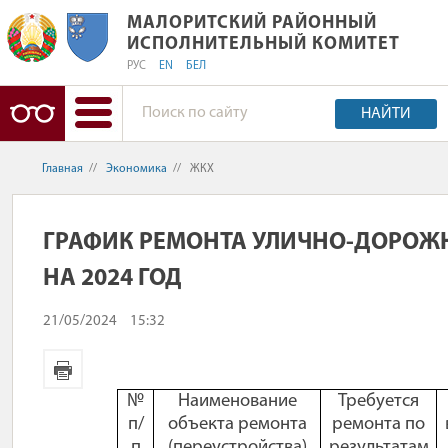
МАЛОРИТСКИЙ РАЙОННЫЙ ИСПОЛН
МАЛОРИТСКИЙ РАЙОННЫЙ
ИСПОЛНИТЕЛЬНЫЙ КОМИТЕТ
РУС
EN
БЕЛ
НАЙТИ
Главная
//
Экономика
//
ЖКХ
ГРАФИК РЕМОНТА УЛИЧНО-ДОРОЖН
НА 2024 ГОД
21/05/2024
15:32
№
Наименование
Требуется
п/
объекта ремонта
ремонта по
п
(переустройства)
результатам