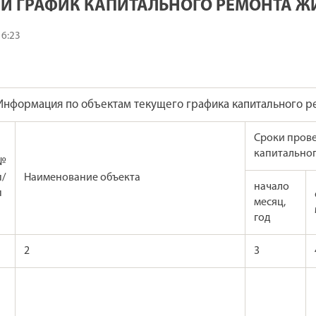
Й ГРАФИК КАПИТАЛЬНОГО РЕМОНТА Ж
16:23
Информация по объектам текущего графика капитального 
Сроки пров
капитально
№
п/
Наименование объекта
начало
п
месяц,
год
1
2
3