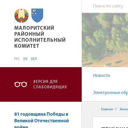
МАЛОРИТСКИЙ РАЙОННЫЙ ИСПОЛНИТЕЛЬН
МАЛОРИТСКИЙ
РАЙОННЫЙ
ИСПОЛНИТЕЛЬНЫЙ
КОМИТЕТ
РУС
EN
БЕЛ
Новости
ВЕРСИЯ ДЛЯ
СЛАБОВИДЯЩИХ
Электронные об
Главная
//
Экон
81 годовщина Победы в
Великой Отечественной
войне