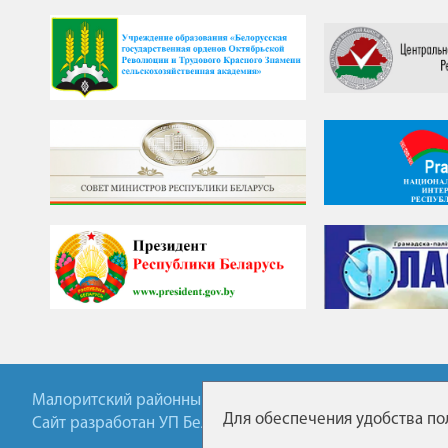
Малоритский районный исполнительный комитет ©202
Для обеспечения удобства пол
Сайт разработан УП БелТА